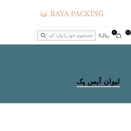
0
0
ریال0
لیوان آیس پک