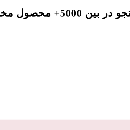
و در بین
5000
+ محصول مخت
آیس پک
جا لیوانی
ظروف بیرون