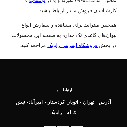
تماس
09902525021
بگیرید و یا در
واتساپ
با
کارشناسان فروش ما در ارتباط باشید.
همچنین میتوانید برای مشاهده و سفارش انواع
لیوان‌های کاغذی تک جداره به صفحه این محصولات
در بخش
فروشگاه اینترنتی رایاپک
مراجعه کنید.
ارتباط با ما
آدرس: تهران - اتوبان کردستان- امیرآباد- نبش
25 ام - رایاپک