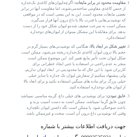
مقاومت محدود در برابر مایعات:
اگرچه‌لیوان‌های کاغذی تک‌جداره
از جنس کاغذی مقاومی ساخته‌می‌شوند، اما مقاومت آنها در برابر
بعضی مایعات محدود است. این به این معنی است که در مواقعی
که نوشیدنی‌هایی با قدرت بالا یا داغ درون آنها قرار می‌گیرد،
ممکن است به سرعت ضعیف شده‌و لیوان شکل خود را از دست
بدهد. برای مقابله‌با این مشکل میتوان از لیوان‌های دوجداره
استفاده‌کرد.
تغییر شکل در ابعاد بالا:
هنگامی که نوشیدنی‌های بسیار گرم در
حجم بالا درون لیوان کاغذی تک‌جداره ریخته می‌شود، ممکن است
شکل لیوان تحت تأثیر مایع تغییر کند. این موضوع ممکن است
منجر به عدم راحتی در استفاده یا حتی ایجاد خطراتی برای
کاربران شود. با این حال که ما محدودیتی در ابعاد لیوان نداریم،
ولی پیشنهاد میکنیم از سفارش لیوان تک جداره با سایز خیلی
خیلی بزرگ برای ماده های سنگین استفاده نکنید و برای ابعاد بالا
از لیوان های دوجداره استفاده کنید.
عایق نبودن:
برای نوشیدنی های خیلی داغ، گزینه مناسبی نمیباشد
چون عایق گرما نمیباشد، ممکن است به دست آسیب بزند و
باعث سوختگی شود. یا ممکن است نگه داشتن لیوان تکچداره
وقتی که نوشیدنی داغ درون آن است، سخت و غیرممکن باشد.
جهت دریافت اطلاعات بیشتر با شماره