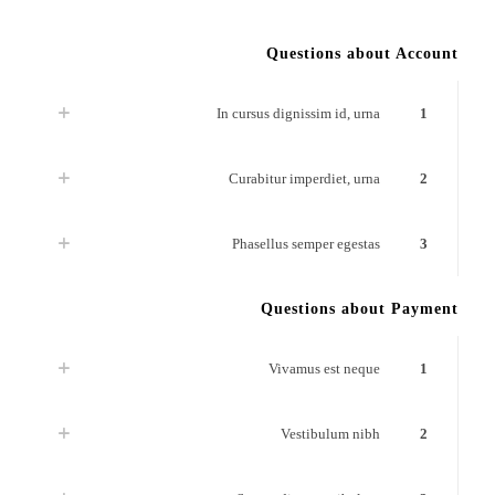
Questions about Account
In cursus dignissim id, urna
1
Curabitur imperdiet, urna
2
Phasellus semper egestas
3
Questions about Payment
Vivamus est neque
1
Vestibulum nibh
2