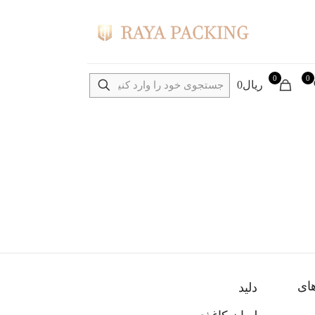
0
0
ریال0
های
دلید