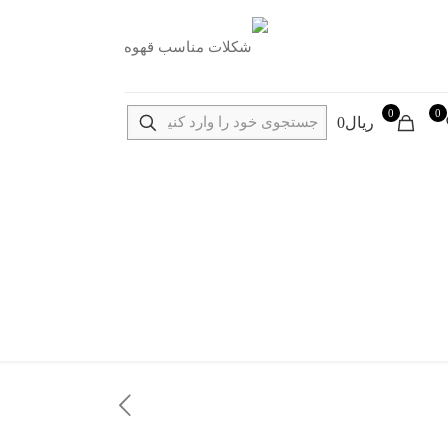
0
0
ریال0