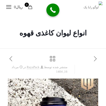
0
ریال0
انواع لیوان کاغذی قهوه
منتشر شده توسط
RayaPack
در
مرداد
16, 1404