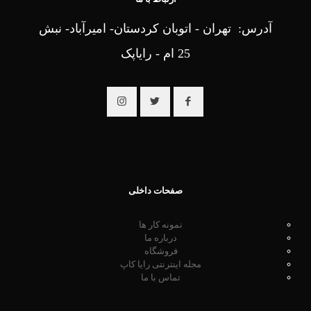
آدرس: تهران - اتوبان کردستان- امیرآباد- نبش
25 ام - رایاپک
صفحات داخلی
نمونه کار ها
درباره ما
فروشگاه
مجله اینترنتی رایا کاپ
تماس با ما