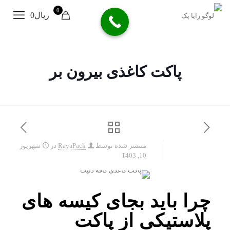
0
ریال0
پاکت کاغذی بیرون بر
منتشر شده توسط
RayaPack
در
شهریور
10, 1403
چرا باید بجای کیسه های
پلاستیکی از پاکت