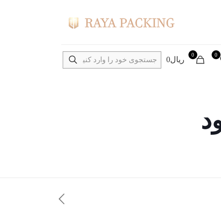
0
0
ریال0
د