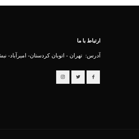
ارتباط با ما
آدرس: تهران - اتوبان کردستان- امیرآباد- نبش 25 ام - رایا