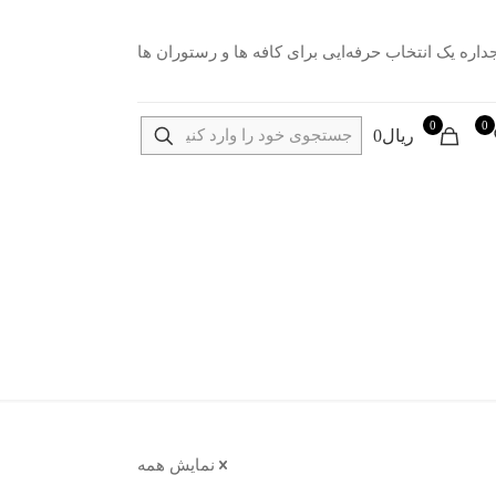
0
0
ریال0
نمایش همه