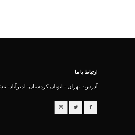
ارتباط با ما
آدرس: تهران - اتوبان کردستان- امیرآباد- نبش 25 ام - رایا