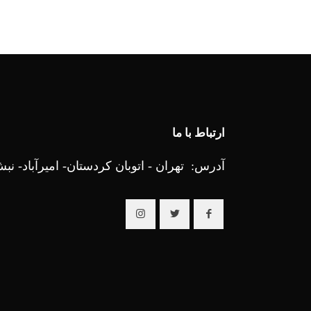
ارتباط با ما
آدرس: تهران - اتوبان کردستان- امیرآباد- نبش 25 ام - رایا