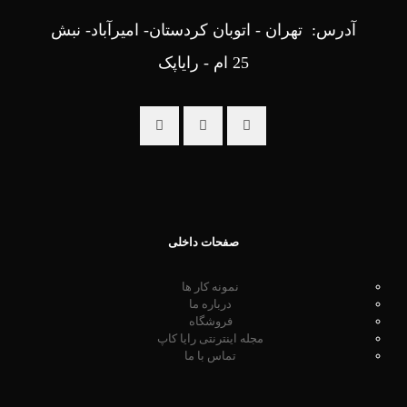
آدرس: تهران - اتوبان کردستان- امیرآباد- نبش
25 ام - رایاپک
صفحات داخلی
نمونه کار ها
درباره ما
فروشگاه
مجله اینترنتی رایا کاپ
تماس با ما