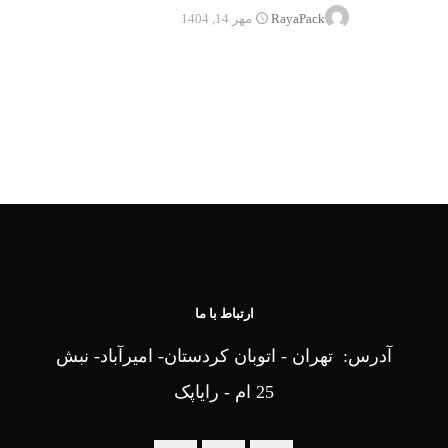
RayaPack
مهر 14, 1404
ارتباط با ما
آدرس: تهران - اتوبان کردستان- امیرآباد- نبش
25 ام - رایاپک